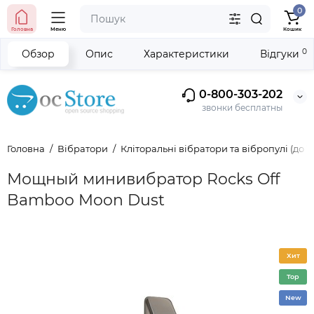
0
Головна
Меню
Кошик
0
Обзор
Опис
Характеристики
Відгуки
0-800-303-202
звонки бесплатны
Головна
Вібратори
Кліторальні вібратори та вібропулі (до 1
Мощный минивибратор Rocks Off
Bamboo Moon Dust
Хит
Top
New