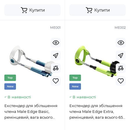
Купити
Купити
ME001
ME002
Top
Top
New
New
В наявності
В наявності
Екстендер для збільшення
Екстендер для збільшення
члена Male Edge Basic,
члена Male Edge Extra,
ремінцевий, вага всього
ремінцевий, вага всього 65
65гр, міцний пластик
гр, міцний пластик