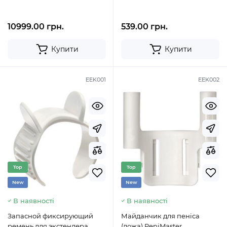
10999.00 грн.
539.00 грн.
Купити
Купити
EEK001
EEK002
Top
Top
New
New
В наявності
В наявності
Запасной фиксирующий
Майданчик для пеніса
ремень для экстендера
(ложа) PeniMaster