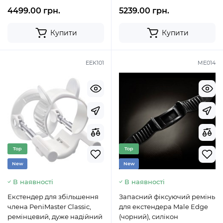
4499.00 грн.
5239.00 грн.
Купити
Купити
EEK101
ME014
Top
Top
New
New
В наявності
В наявності
Екстендер для збільшення
Запасний фіксуючий ремінь
члена PeniMaster Classic,
для екстендера Male Edge
ремінцевий, дуже надійний
(чорний), силікон