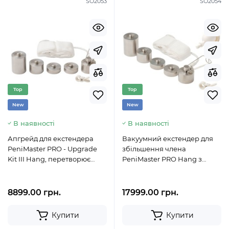
SO2053
SO2054
Top
Top
New
New
В наявності
В наявності
Апгрейд для екстендера
Вакуумний екстендер для
PeniMaster PRO - Upgrade
збільшення члена
Kit III Hang, перетворює
PeniMaster PRO Hang з
екстендер у хангер
грузиками, які підвішують
8899.00 грн.
17999.00 грн.
Купити
Купити