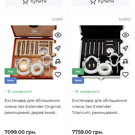
Купити
Купити
SO2911
SO2912
Top
Top
New
New
В наявності
В наявності
Екстендер для збільшення
Екстендер для збільшення
члена Jes-Extender Original,
члена Jes-Extender
ремінцевий, дерев'яний
Titanium, ремінцевий,
футляр для зберігання
алюмінієвий кейс
7099.00 грн.
7759.00 грн.