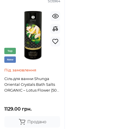
SO5964
Top
New
Під замовлення
Сіль для ванни Shunga
Oriental Crystals Bath Salts
ORGANIC – Lotus Flower (500
г) сіль Мертвого моря
1129.00 грн.
Продано