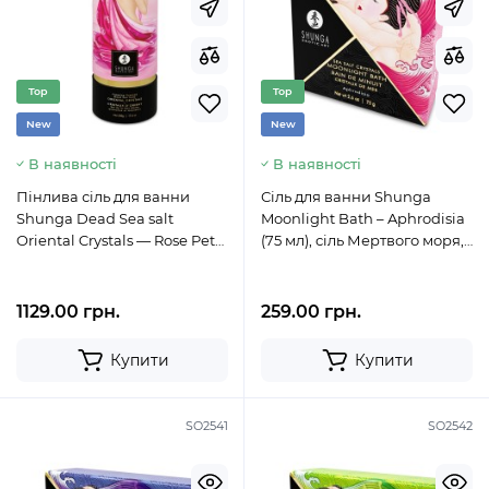
Top
Top
New
New
В наявності
В наявності
Пінлива сіль для ванни
Сіль для ванни Shunga
Shunga Dead Sea salt
Moonlight Bath – Aphrodisia
Oriental Crystals — Rose Petal
(75 мл), сіль Мертвого моря,
(500 г), сіль Мертвого мо
ароматичні олії
1129.00 грн.
259.00 грн.
Купити
Купити
SO2541
SO2542