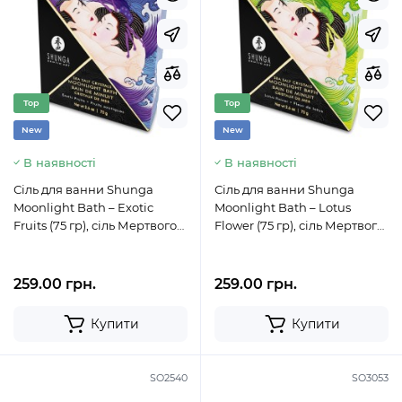
Top
Top
New
New
В наявності
В наявності
Сіль для ванни Shunga
Сіль для ванни Shunga
Moonlight Bath – Exotic
Moonlight Bath – Lotus
Fruits (75 гр), сіль Мертвого
Flower (75 гр), сіль Мертвого
моря, ароматичні олії
моря, ароматичні олії
259.00 грн.
259.00 грн.
Купити
Купити
SO2540
SO3053