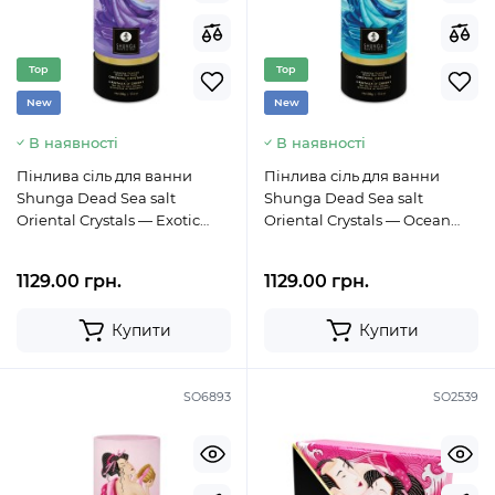
Top
Top
New
New
В наявності
В наявності
Пінлива сіль для ванни
Пінлива сіль для ванни
Shunga Dead Sea salt
Shunga Dead Sea salt
Oriental Crystals — Exotic
Oriental Crystals — Ocean
Fruits (500 г), сіль Мертвого
Temptations (500 г), сіль
Мерт
1129.00 грн.
1129.00 грн.
Купити
Купити
SO6893
SO2539