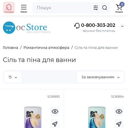
0
Головна
Меню
Кошик
0-800-303-202
звонки бесплатны
Головна
Романтична атмосфера
Сіль та піна для ванни
Сіль та піна для ванни
15
За замовчуванням
SO6895
SO6894