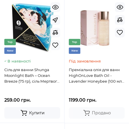
Top
Top
New
New
В наявності
Під замовлення
Сіль для ванни Shunga
Преміальна олія для ванн
Moonlight Bath – Ocean
HighOnLove Bath Oil -
Breeze (75 гр), сіль Мертвого
Lavender Honeybee (100 мл)
моря, ароматичні олії
з маслом насіння конопель
259.00 грн.
1199.00 грн.
Купити
Продано