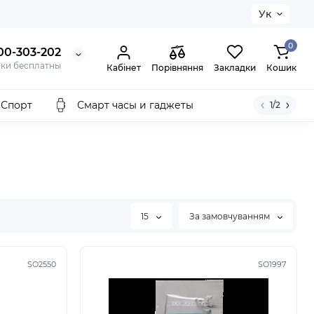
Ук
0
00-303-202
нки бесплатны
Кабінет
Порівняння
Закладки
Кошик
Спорт
Смарт часы и гаджеты
1/2
15
За замовчуванням
SO2550
SO1997