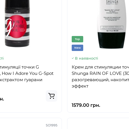
Top
New
ті
В наявності
стимуляції точки G
Крем для стимуляции то
, How I Adore You G-Spot
Shunga RAIN OF LOVE (30
 екстрактом гуарани
разогревающий, накопи
эффект
н.
1579.00 грн.
SO1995