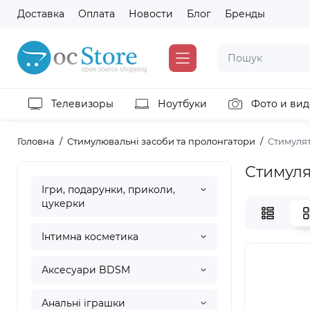
Доставка
Оплата
Новости
Блог
Бренды
Телевизоры
Ноутбуки
Фото и вид
Головна
Стимулювальні засоби та пролонгатори
Стимулят
Стимуля
Ігри, подарунки, приколи,
цукерки
Інтимна косметика
Аксесуари BDSM
Анальні іграшки