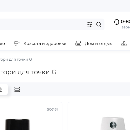
0-8
зво
ео
Красота и здоровье
Дом и отдых
ори для точки G
тори для точки G
SO3181