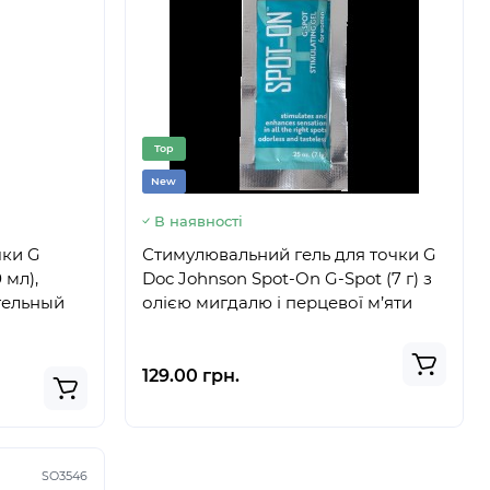
Top
New
В наявності
чки G
Стимулювальний гель для точки G
 мл),
Doc Johnson Spot-On G-Spot (7 г) з
тельный
олією мигдалю і перцевої м’яти
129.00 грн.
SO3546