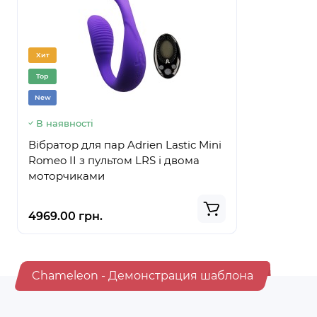
Хит
Хит
Top
Top
New
New
В наявності
В наявнос
Вібратор для пар Adrien Lastic Mini
Фалоіміта
Romeo II з пультом LRS і двома
крайньою 
моторчиками
Max, діаме
4969.00 грн.
2649.00 г
Chameleon - Демонстрация шаблона