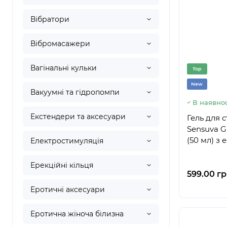
Вібратори
Вібромасажери
Вагінальні кульки
Top
New
Вакуумні та гідропомпи
В наявнос
Екстендери та аксесуари
Гель для 
Sensuva G
(50 мл) з
Електростимуляція
Ерекційні кільця
599.00 гр
Еротичні аксесуари
Еротична жіноча білизна