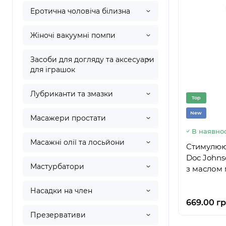
Еротична чоловіча білизна
Жіночі вакуумні помпи
Засоби для догляду та аксесуари
для іграшок
Лубриканти та змазки
Top
New
Масажери простати
В наявнос
Масажні олії та лосьйони
Стимулююч
Doc Johns
Мастурбатори
з маслом 
Насадки на член
669.00 гр
Презервативи