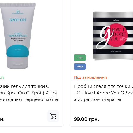
Top
New
ті
Під замовлення
ий гель для точки G
Пробник геля для точки 
on Spot-On G-Spot (56 гр)
- G, How I Adore You G-Spo
мигдалю і перцевої м'яти
экстрактом гуараны
н.
99.00 грн.