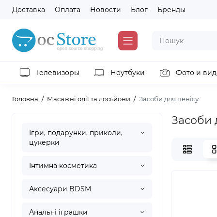
Доставка
Оплата
Новости
Блог
Бренды
Телевизоры
Ноутбуки
Фото и вид
Головна
Масажні олії та лосьйони
Засоби для пенісу
Засоби 
Ігри, подарунки, приколи,
цукерки
Інтимна косметика
Аксесуари BDSM
Анальні іграшки