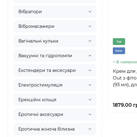
Вібратори
Вібромасажери
Вагінальні кульки
Top
New
Вакуумні та гідропомпи
В наявнос
Екстендери та аксесуари
Крем для 
Out з фіт
(93 мл), д
Електростимуляція
Ерекційні кільця
1879.00 г
Еротичні аксесуари
Еротична жіноча білизна