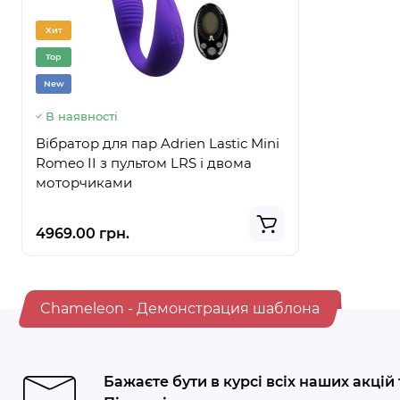
Хит
Хит
Top
Top
New
New
В наявності
В наявнос
Вібратор для пар Adrien Lastic Mini
Фалоіміта
Romeo II з пультом LRS і двома
крайньою 
моторчиками
Max, діаме
4969.00 грн.
2649.00 г
Chameleon - Демонстрация шаблона
Бажаєте бути в курсі всіх наших акцій