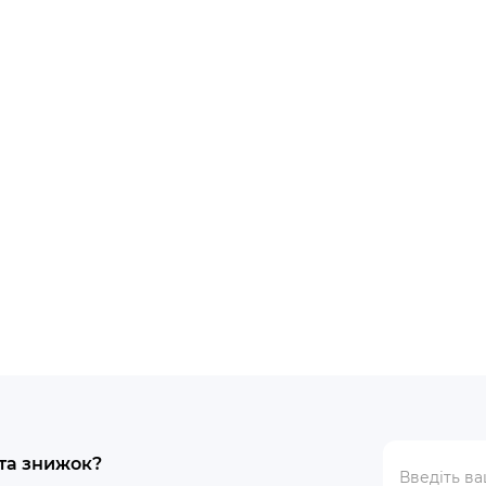
Хит
Top
New
ті
В наявності
тор із рухомою
Вібратор для пар KisToy 
плоттю Real Body — Real
Blue, два мотори, кріпле
тр 4,3 см, TPE
член, діаметр 3,2 см
рн.
1579.00 грн.
 та знижок?