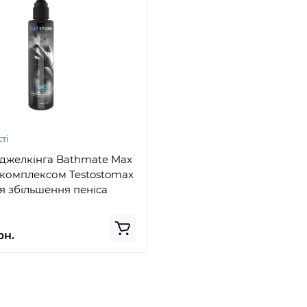
ті
джелкінга Bathmate Max
окомплексом Testostomax
ля збільшення пеніса
рн.