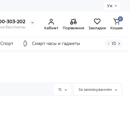
Ук
0
00-303-202
нки бесплатны
Кабінет
Порівняння
Закладки
Кошик
Спорт
Смарт часы и гаджеты
1/2
15
За замовчуванням