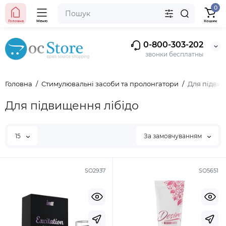
0
Головна
Меню
Кошик
0-800-303-202
звонки бесплатны
Головна
Стимулювальні засоби та пролонгатори
Для підвищ
Для підвищення лібідо
15
За замовчуванням
SO2937
SO5651