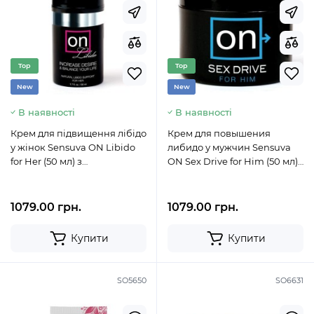
Top
Top
New
New
В наявності
В наявності
Крем для підвищення лібідо
Крем для повышения
у жінок Sensuva ON Libido
либидо у мужчин Sensuva
for Her (50 мл) з
ON Sex Drive for Him (50 мл)
натуральними екстрактами
с натуральными
экстрактами
1079.00 грн.
1079.00 грн.
Купити
Купити
SO5650
SO6631