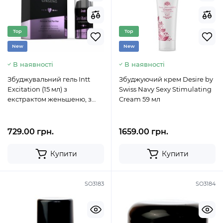
Top
Top
New
New
В наявності
В наявності
Збуджувальний гель Intt
Збуджуючий крем Desire by
Excitation (15 мл) з
Swiss Navy Sexy Stimulating
екстрактом женьшеню, з
Cream 59 мл
ефектом вібрації
729.00 грн.
1659.00 грн.
Купити
Купити
SO3183
SO3184