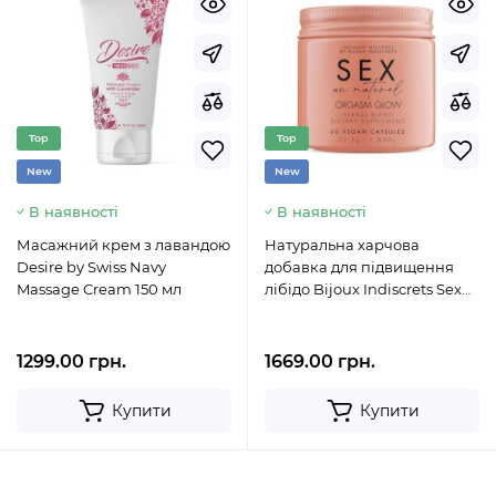
Top
Top
New
New
В наявності
В наявності
Масажний крем з лавандою
Натуральна харчова
Desire by Swiss Navy
добавка для підвищення
Massage Cream 150 мл
лібідо Bijoux Indiscrets Sex
au Naturel — Orgasm Glow
1299.00 грн.
1669.00 грн.
Купити
Купити