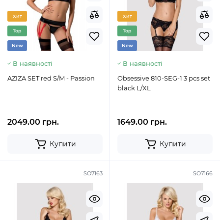
Хит
Хит
Top
Top
New
New
В наявності
В наявності
AZIZA SET red S/M - Passion
Obsessive 810-SEG-1 3 pcs set
black L/XL
2049.00 грн.
1649.00 грн.
Купити
Купити
SO7163
SO7166