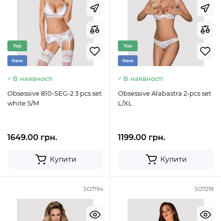
Top
Top
New
New
В наявності
В наявності
Obsessive 810-SEG-2 3 pcs set
Obsessive Alabastra 2-pcs set
white S/M
L/XL
1649.00 грн.
1199.00 грн.
Купити
Купити
SO7194
SO7218