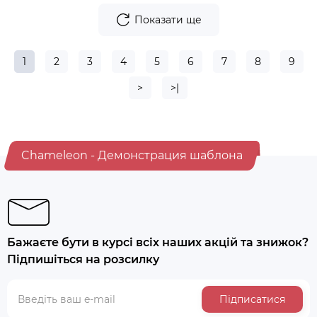
Показати ще
1
2
3
4
5
6
7
8
9
>
>|
Chameleon - Демонстрация шаблона
Бажаєте бути в курсі всіх наших акцій та знижок?
Підпишіться на розсилку
Підписатися