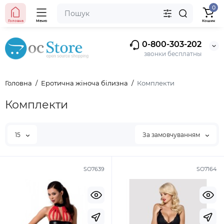
0
Головна
Меню
Кошик
0-800-303-202
звонки бесплатны
Головна
Еротична жіноча білизна
Комплекти
Комплекти
15
За замовчуванням
SO7639
SO7164