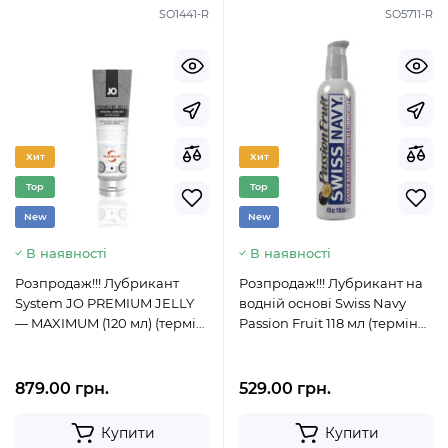
SO1441-R
SO5711-R
Хит
Хит
Top
Top
New
New
В наявності
В наявності
Розпродаж!!! Лубрикант
Розпродаж!!! Лубрикант на
System JO PREMIUM JELLY
водній основі Swiss Navy
— MAXIMUM (120 мл) (термін
Passion Fruit 118 мл (термін
01.10.2023)
29.11.2023)
879.00 грн.
529.00 грн.
Купити
Купити