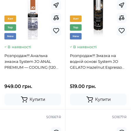
Хит
Хит
Top
Top
New
New
В наявності
В наявності
Розпродаж!!! Анальна
Розпродаж!!! Змазка на
змазка System JO ANAL
водній основі System JO
PREMIUM — COOLING (120
GELATO Hazelnut Espresso
мл) (термін 01.11.2023)
(120 мл) (термін до 11.2023)
949.00 грн.
519.00 грн.
Купити
Купити
SO1667-R
SO1677-R