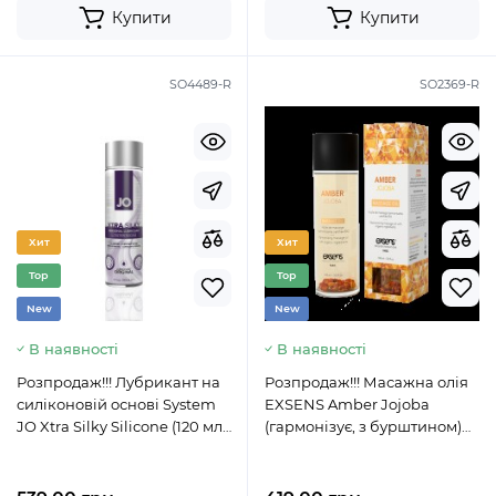
Купити
Купити
SO4489-R
SO2369-R
Хит
Хит
Top
Top
New
New
В наявності
В наявності
Розпродаж!!! Лубрикант на
Розпродаж!!! Масажна олія
силіконовій основі System
EXSENS Amber Jojoba
JO Xtra Silky Silicone (120 мл)
(гармонізує, з бурштином)
(термін 09.2023)
100мл (термін 09.2023)