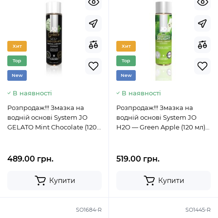
Хит
Хит
Top
Top
New
New
В наявності
В наявності
Розпродаж!!! Змазка на
Розпродаж!!! Змазка на
водній основі System JO
водній основі System JO
GELATO Mint Chocolate (120
H2O — Green Apple (120 мл)
мл) (термін 01.10.2023)
(термін 01.12.2023)
489.00 грн.
519.00 грн.
Купити
Купити
SO1684-R
SO1445-R