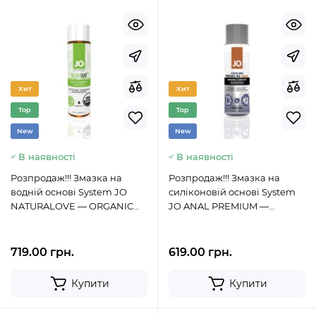
Хит
Хит
Top
Top
New
New
В наявності
В наявності
Розпродаж!!! Змазка на
Розпродаж!!! Змазка на
водній основі System JO
силіконовій основі System
NATURALOVE — ORGANIC
JO ANAL PREMIUM —
(120 мл) (термін 01.12.2023)
COOLING (60 мл) (термін
12.2023)
719.00 грн.
619.00 грн.
Купити
Купити