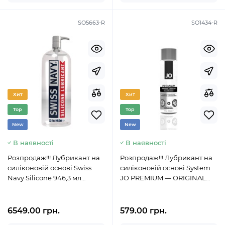
SO5663-R
SO1434-R
Хит
Хит
Top
Top
New
New
В наявності
В наявності
Розпродаж!!! Лубрикант на
Розпродаж!!! Лубрикант на
силіконовій основі Swiss
силіконовій основі System
Navy Silicone 946,3 мл
JO PREMIUM — ORIGINAL
(термін до 24.11.2023)
(120 мл) (термін 09.2023)
6549.00 грн.
579.00 грн.