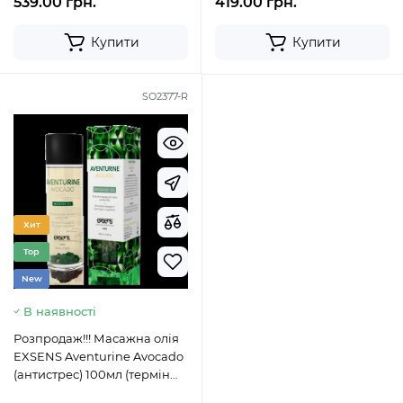
539.00 грн.
419.00 грн.
Купити
Купити
SO2377-R
Хит
Top
New
В наявності
Розпродаж!!! Масажна олія
EXSENS Aventurine Avocado
(антистрес) 100мл (термін
09.2023)