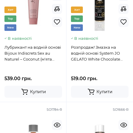
Хит
Хит
Top
Top
New
New
В наявності
В наявності
Лубрикант на водній основі
Розпродаж! Змазка на
Bijoux Indiscrets Sex au
водній основі System JO
Naturel – Coconut (м'ята
GELATO White Chocolate
упаковка)
Raspberry 120мл (термін
12.2023)
539.00 грн.
519.00 грн.
Купити
Купити
SO1784-R
SO1666-R